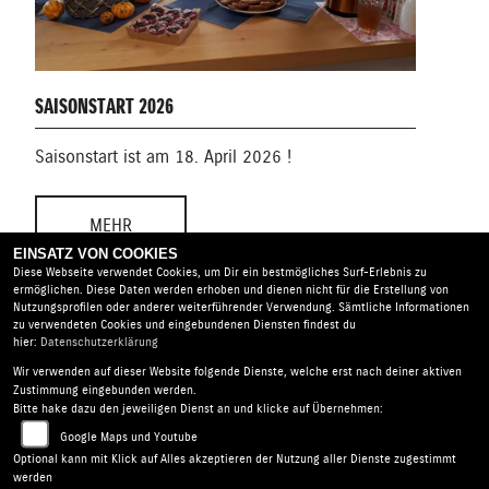
SAISONSTART 2026
Saisonstart ist am 18. April 2026 !
MEHR
EINSATZ VON COOKIES
Diese Webseite verwendet Cookies, um Dir ein bestmögliches Surf-Erlebnis zu
ermöglichen. Diese Daten werden erhoben und dienen nicht für die Erstellung von
Nutzungsprofilen oder anderer weiterführender Verwendung. Sämtliche Informationen
zu verwendeten Cookies und eingebundenen Diensten findest du
hier:
Datenschutzerklärung
Wir verwenden auf dieser Website folgende Dienste, welche erst nach deiner aktiven
Uhlmann Motorräder GmbH |
Hellfelder Straße 5 | 17039
Zustimmung eingebunden werden.
Trollenhagen - Neubrandenburg | Deutschland
Bitte hake dazu den jeweiligen Dienst an und klicke auf Übernehmen:
AGB
|
Impressum
|
Datenschutz
|
Disclaimer
|
Google Maps und Youtube
Barrierefreiheit
|
Batterieverordnung
Optional kann mit Klick auf Alles akzeptieren der Nutzung aller Dienste zugestimmt
werden